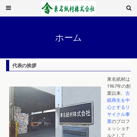
ホーム
代表の挨拶
東名紙材は
1967年の創
業以来、
古
紙再生を中
心とするリ
サイクル事
業
のプロフ
ェッショナ
ルとして、